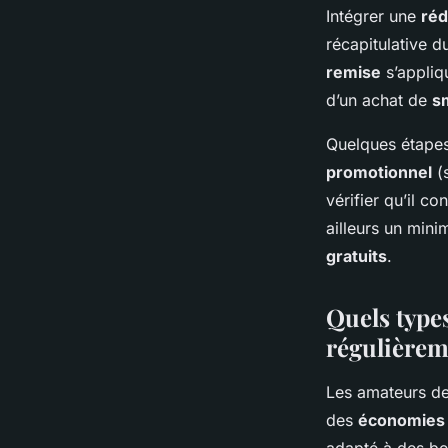
Intégrer une
réd
récapitulative d
remise
s’appliq
d’un achat de
s
Quelques étapes 
promotionnel
(s
vérifier qu’il c
ailleurs un min
gratuits
.
Quels types
régulièrem
Les amateurs d
des
économies 