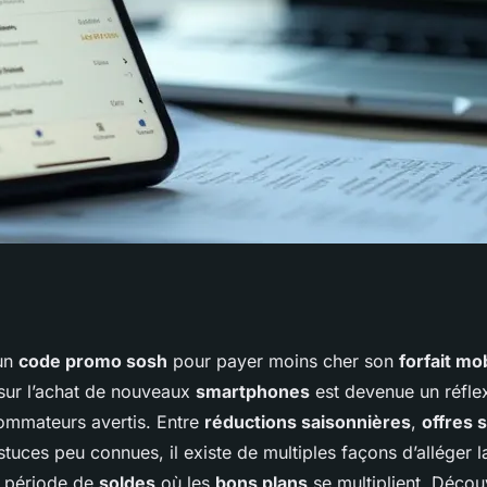
comment réduire
’un
code promo sosh
pour payer moins cher son
forfait mo
sur l’achat de nouveaux
smartphones
est devenue un réfle
 profiter des
mmateurs avertis. Entre
réductions saisonnières
,
offres 
stuces peu connues, il existe de multiples façons d’alléger 
n période de
soldes
où les
bons plans
se multiplient. Déco