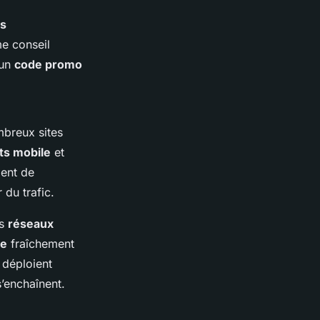
és
me conseil
 un
code promo
mbreux sites
its mobile
et
gent de
 du trafic.
es
réseaux
le
fraîchement
 déploient
’enchaînent.