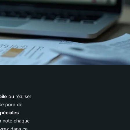
bile
ou réaliser
xe pour de
spéciales
la note chaque
uvrez dans ce