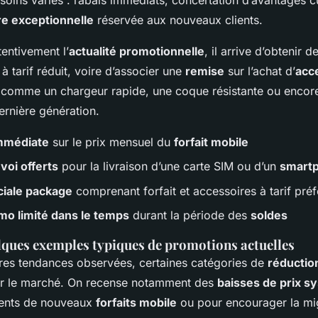
soins variés : rabais immédiats, concertation d’avantages 
re exceptionnelle
réservée aux nouveaux clients.
tentivement l’
actualité promotionnelle
, il arrive d’obtenir 
à tarif réduit, voire d’associer une
remise
sur l’achat d’
acc
comme un chargeur rapide, une coque résistante ou encore
rnière génération.
mmédiate
sur le prix mensuel du
forfait mobile
voi offerts
pour la livraison d’une carte SIM ou d’un
smart
ciale package
comprenant forfait et accessoires à tarif préf
o limité dans le temps
durant la période des
soldes
ques exemples typiques de promotions actuelles
ères tendances observées, certaines catégories de
réductio
r le marché. On recense notamment des
baisses de prix s
ments de nouveaux
forfaits mobile
ou pour encourager la mig