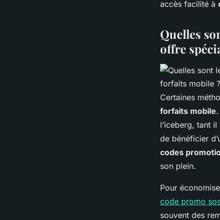
accès facilité à
Quelles so
offre spéci
Certaines méth
forfaits mobile
.
l’iceberg, tant il
de bénéficier d
codes promoti
son plein.
Pour économiser
code promo so
souvent des remi