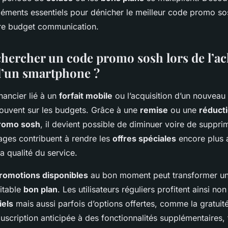
éléments essentiels pour dénicher le meilleur code promo 
tre budget communication.
hercher un code promo sosh lors de l’ac
 d’un smartphone ?
nancier lié à un
forfait mobile
ou l’acquisition d’un nouveau
ouvent sur les budgets. Grâce à une
remise
ou une
réduct
romo sosh
, il devient possible de diminuer voire de suppri
ages contribuent à rendre les
offres spéciales
encore plus a
 qualité du service.
romotions disponibles
au bon moment peut transformer un
ritable
bon plan
. Les utilisateurs réguliers profitent ainsi n
iels
mais aussi parfois d’options offertes, comme la gratui
uscription anticipée à des fonctionnalités supplémentaires, 