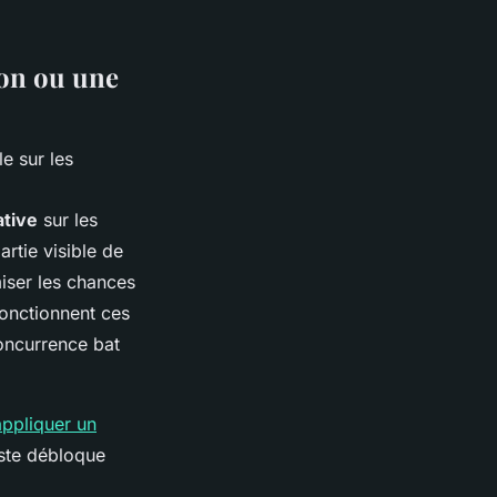
ion ou une
ative
sur les
artie visible de
iser les chances
onctionnent ces
oncurrence bat
appliquer un
este débloque