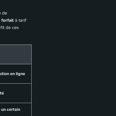
e de
t
forfait
à tarif
fit de ces
ption en ligne
té
un certain