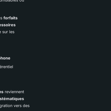
cumulables ou
des
forfaits
essoires
 sur les
phone
érentiel
ns
reviennent
ystématiques
ration vers des