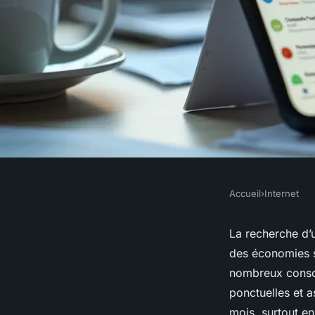
Accueil
›
Internet
INTERNET
Code promo sosh : 
La recherche d
des économies 
sa facture mobile et
nombreux conso
ponctuelles et a
mois, surtout e