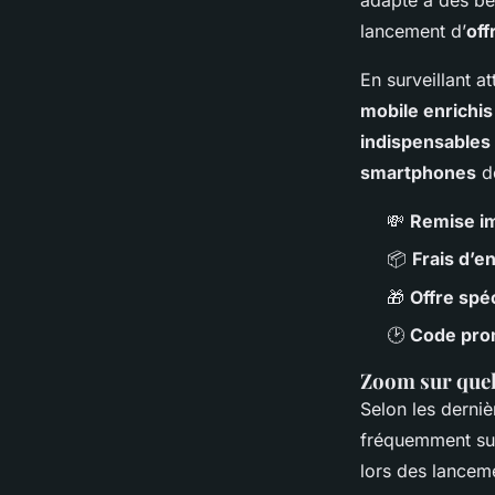
adapté à des be
lancement d’
off
En surveillant at
mobile enrichis
indispensables
smartphones
de
💸
Remise i
📦
Frais d’en
🎁
Offre spé
🕑
Code prom
Zoom sur quel
Selon les derni
fréquemment su
lors des lance