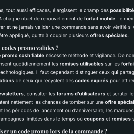
ns, tout aussi efficaces, élargissent le champ des
possibilit
 À chaque rituel de renouvellement de
forfait mobile
, le mê
rer et ne jamais valider une commande sans avoir vérifié si
tre appliqué, quitte à coupler plusieurs
offres spéciales
.
s codes promo valides ?
 promo sosh fiable
nécessite méthode et vigilance. De no
ensent quotidiennement les
remises utilisables
sur les
forfa
technologiques. Il faut cependant distinguer ceux qui parta
otions
de ceux qui recyclent des
codes expirés
pour attirer
ewsletters
, consulter les
forums d’utilisateurs
et scruter l
ent nettement les chances de tomber sur une
offre spécia
nt les périodes de lancement ou d’anniversaire, les marques
campagnes limitées dans le temps où
coupons
et
remises
s
ser un code promo lors de la commande ?