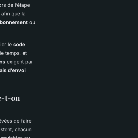
rs de l’étape
 afin que la
bonnement
ou
ier le
code
le temps, et
ns
exigent par
rais d’envoi
e-t-on
êvées de faire
stent, chacun