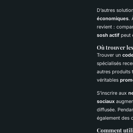
D’autres solutio
économiques
.
revient : compa
sosh actif
peut ê
Où trouver le
Trouver un
code
spécialisés rec
autres produits 
véritables
prom
S’inscrire aux
n
sociaux
augment
diffusée. Penda
également des 
Comment utili