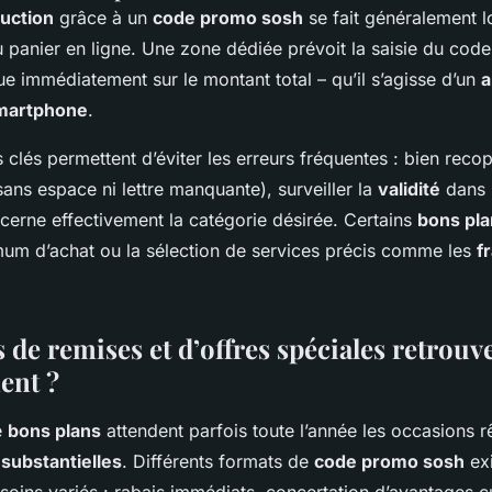
uction
grâce à un
code promo sosh
se fait généralement lo
u panier en ligne. Une zone dédiée prévoit la saisie du code
ue immédiatement sur le montant total – qu’il s’agisse d’un
a
martphone
.
clés permettent d’éviter les erreurs fréquentes : bien recop
ans espace ni lettre manquante), surveiller la
validité
dans 
oncerne effectivement la catégorie désirée. Certains
bons pla
imum d’achat ou la sélection de services précis comme les
f
 de remises et d’offres spéciales retrouv
ent ?
e
bons plans
attendent parfois toute l’année les occasions r
substantielles
. Différents formats de
code promo sosh
exi