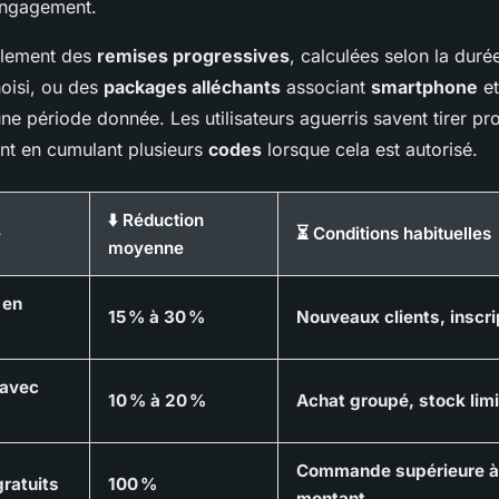
engagement.
alement des
remises progressives
, calculées selon la duré
oisi, ou des
packages alléchants
associant
smartphone
e
ne période donnée. Les utilisateurs aguerris savent tirer pro
t en cumulant plusieurs
codes
lorsque cela est autorisé.
⬇️ Réduction
e
⏳ Conditions habituelles
moyenne
 en
15 % à 30 %
Nouveaux clients, inscri
avec
10 % à 20 %
Achat groupé, stock limi
Commande supérieure à 
gratuits
100 %
montant