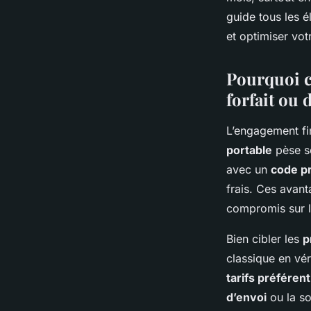
meilleures offres ?
guide tous les 
et optimiser vo
François
•
7 février 2026
•
6 min de lecture
Pourquoi c
forfait ou
L’engagement fi
portable
pèse s
avec un
code p
frais. Ces avant
compromis sur la
Bien cibler les
p
classique en vé
tarifs préférent
d’envoi
ou la so