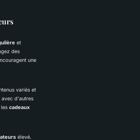
eurs
gulière
et
agez des
 encouragent une
tenus variés et
s avec d'autres
 les
cadeaux
sateurs
élevé.