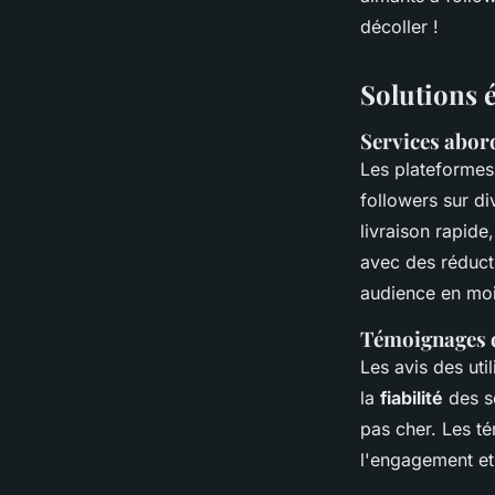
Mathilde
•
5 juillet 2024
•
2 min de lecture
décoller !
Solutions 
Services abor
Les plateforme
followers sur di
livraison rapid
avec des réduct
audience en moi
Témoignages d
Les avis des uti
la
fiabilité
des se
pas cher. Les t
l'engagement et 