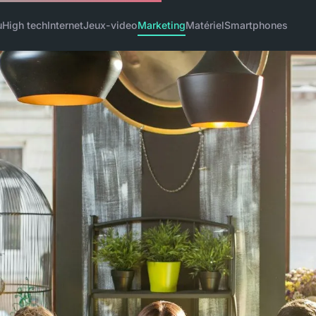
u
High tech
Internet
Jeux-video
Marketing
Matériel
Smartphones