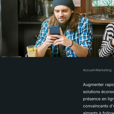
Accueil
›
Marketing
MARKETING
Followers pas cher 
Augmenter rapid
solutions écono
audience rapideme
présence en lig
convaincants d'u
aimants à follo