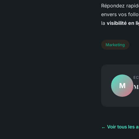
Répondez rapid
envers vos foll
la
visibilité en l
Marketing
EC
M
M
← Voir tous les 