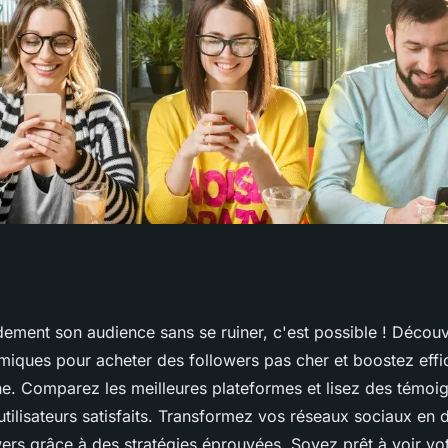
: augmentez votre
ement son audience sans se ruiner, c'est possible ! Décou
miques pour acheter des followers pas cher et boostez eff
nt
ne. Comparez les meilleures plateformes et lisez des témoi
tilisateurs satisfaits. Transformez vos réseaux sociaux en d
wers grâce à des stratégies éprouvées. Soyez prêt à voir vo