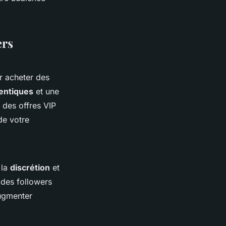
ers
r acheter des
entiques
et une
des offres VIP
de votre
 la
discrétion
et
n des followers
augmenter