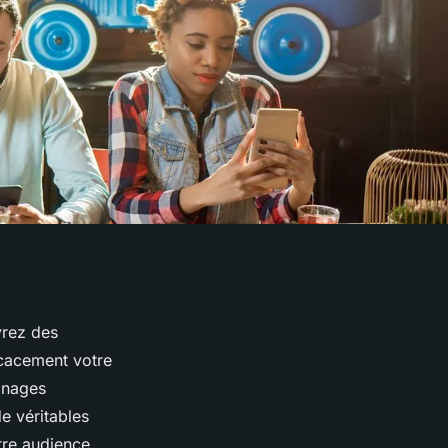
vrez des
icacement votre
gnages
e véritables
tre audience