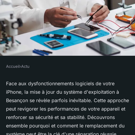
Accueil
›
Actu
ACTU
Réparation d'un iPhone à
Face aux dysfonctionnements logiciels de votre
iPhone, la mise à jour du système d'exploitation à
Besançon : pourquoi
Besançon se révèle parfois inévitable. Cette approche
remplacer le système ?
peut revigorer les performances de votre appareil et
renforcer sa sécurité et sa stabilité. Découvrons
Romain
•
2 mai 2024
•
2 min de lecture
ensemble pourquoi et comment le remplacement du
système peut être la clé d'une réparation réussie.